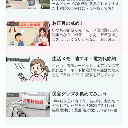
ールドカードのSPUが改悪されます！ま
だ未対応の方向けにメモを残しておきま
す。詳細は以前に書いた記事を確認いた
だければと・・・ゴールドカードクラス
の代替カードの新情報が出ないので、私
お正月の戒め！
生活メモ
は通常の楽天カ...
いつもの前振り俺「ん、今回は変わった
記事だな？」回答「…まあ、来年は同じ
ミスはしたくないからな…」お正月三が
日が終わり、世間様では2022年1月4日
(火)から仕事始めと言われています。そん
なわけで、折角の正月明けの平日休み(1
月4日)なので...
生活メモ 省エネ・電気代節約
生活メモ
こたつ、電気カーペット、エアコンの電
気代差※ ネット検索情報を生活の知恵
として自分メモ用に記事を残していま
す。電気代節約ランキング（自分用）1
位：こたつ 約5円/時間 約60
円/12ｈ 1800円/月2位：電気カーペッ
ト 約10円...
災害グッズを集めてみよう
生活メモ
10年前を思い出そう。あの時、私たちは
どうしていただろう？2021年2月13日に
福島県沖にて震度6強の激しい揺れを観測
する地震がありました。これにより高速
道路の常磐道にて相馬ICから仙台方面に3
キロの地点で崩落があり、通行止めにな