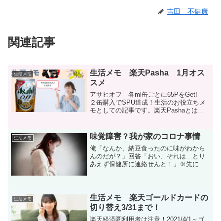
吉田 不健康
関連記事
生活メモ 楽天Pasha 1月オス
生活メモ
スメ
アサヒオフ 各ml缶ごとに65PをGet!
２缶購入でSPU達成！生活のお役立ちメ
モとしての記事です。楽天Pashaとは、
楽天経済圏の方にオススメのアプリで、
トクダネと呼ばれる「この商品を買っ
て、そのレシートを送れば楽天ポイント
味覚障害？我が家のコロナ事情
生活メモ
プレゼント！...
俺「なんか、納豆食ったのに味がわから
んのだが？」回答「おい、それは…とり
あえず保健所に連絡せんと！」※先に申
し上げれば、まず、私の話ではなく同居
家族の話になり、結局のところ、コロナ
陰性との結果が出ています。では、何故
こんな記事を書いているの...
生活メモ 楽天ゴールドカードの
生活メモ
切り替え3/31まで！
楽天経済圏利用者は注意！2021/4/1～ゴ