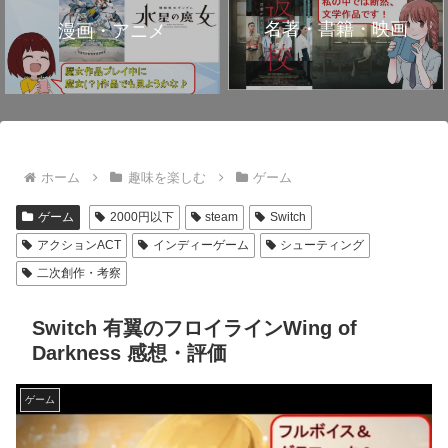
名著・書籍・映画
漫画・アニメ
ホーム
趣味を楽しむ
ゲーム
ゲーム
2000円以下
steam
Switch
アクションACT
インディーゲーム
シューティング
二次創作・考察
Switch 有翼のフロイラインWing of
Darkness 感想・評価
ゲーム