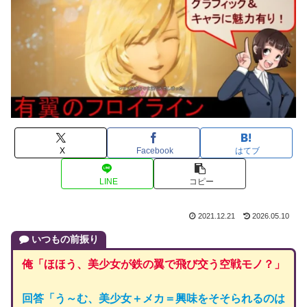
X
Facebook
はてブ
LINE
コピー
2021.12.21
2026.05.10
いつもの前振り
俺「ほほう、美少女が鉄の翼で飛び交う空戦モノ？」
回答「う～む、美少女＋メカ＝興味をそそられるのは