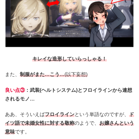
キレイな造形していらっしゃる！
また、
制服がまた…こう…
(以下妄想)
良い点③
：
武装(ヘルトシステム)とフロイラインから連想
されるモノ
…
ああ、そういえば
フロイライン
という単語なのですが、
ド
イツ語で未婚女性に対する敬称
のようで、
お嬢さんという
意味
です。