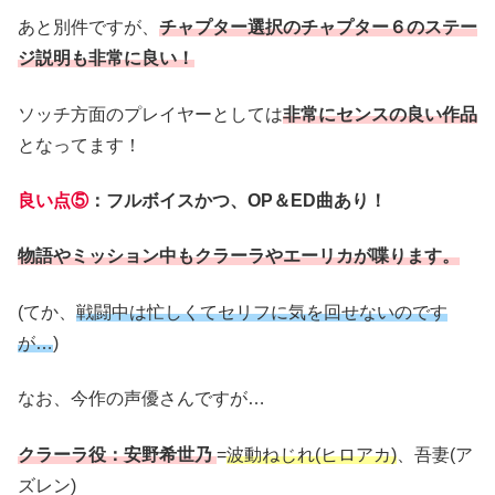
あと別件ですが、
チャプター選択のチャプター６のステー
ジ説明も非常に良い！
ソッチ方面のプレイヤーとしては
非常にセンスの良い作品
となってます！
良い点⑤
：
フルボイスかつ、OP＆ED曲あり！
物語やミッション中もクラーラやエーリカが喋ります。
(てか、
戦闘中は忙しくてセリフに気を回せないのです
が…
)
なお、今作の声優さんですが…
クラーラ役：安野希世乃
=
波動ねじれ(ヒロアカ)
、吾妻(ア
ズレン)