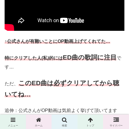
↑公式さんが有難いことにOP動画上げてくれてた…
ED曲の歌詞に注目
特にクリアした人(私)的には
で
す…
このED曲は
必ず
クリアしてから聴
ただ、
いてね…
追伸：公式さんがOP動画は気前よく挙げて頂いてます
が、
ED動画は上げていない事に敬意を表したい！(作品性
保持)
メニュー
ホーム
検索
トップ
サイドバー