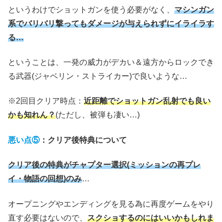
というわけでショットガンを使う必要がなく、
マシンガン
系でバリバリ撃ってもダメージが与えられずにイライラす
る…
ということは、一発の威力がデカい＆遠方からロックでき
る武器(ジャベリン・ストライカー)で良いような…
※2回目クリア時点：
近距離でショットガン乱射でも良い
かも知れん？
(ただし、被弾も凄い…)
悪い点⑤
：クリア後特典について
クリア後の特典がチャプター選択(ミッションの再プレ
イ・物語の回想)のみ
…
オープニングやエンディングを見る為に再度ゲームをやり
直す必要はないので、
スクショするのにはいいかもしれま