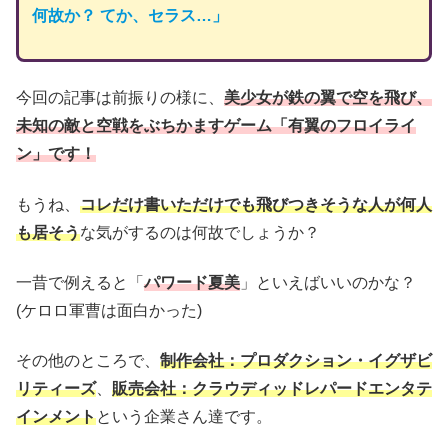
何故か？ てか、セラス…」
今回の記事は前振りの様に、
美
少女が鉄の翼で空を飛び、
未知の敵と空戦をぶちかますゲーム「有翼のフロイライ
ン」です！
もうね、
コレだけ書いただけでも飛びつきそうな人が何人
も
居そう
な気がするのは何故でしょうか？
一昔で例えると「
パワード夏美
」といえばいいのかな？
(ケロロ軍曹は面白かった)
その他のところで、
制作会社：プロダクション・イグザビ
リティーズ
、
販売会社：クラウディッドレパードエンタテ
インメント
という企業さん達です。