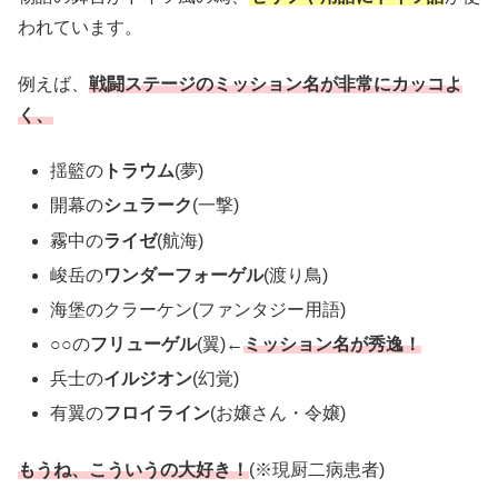
われています。
例えば、
戦闘ステージのミッション名が非常にカッコよ
く、
揺籃の
トラウム
(夢)
開幕の
シュラーク
(一撃)
霧中の
ライゼ
(航海)
峻岳の
ワンダーフォーゲル
(渡り鳥)
海堡のクラーケン(ファンタジー用語)
○○の
フリューゲル
(翼)←
ミッション名が秀逸！
兵士の
イルジオン
(幻覚)
有翼の
フロイライン
(お嬢さん・令嬢)
もうね、こういうの大好き！
(※現厨二病患者)