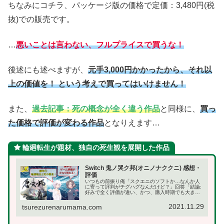
ちなみにコチラ、パッケージ版の価格で定価：3,480円(税
抜)での販売です。
…
悪いことは言わない、フルプライスで買うな！
後述にも述べますが、
元手3,000円かかったから、それ以
上の価値を！ という考えで買ってはいけません！
また、
過去記事：死の概念が全く違う作品
と同様に、
買っ
た価格で評価が変わる作品
となりえます…
輪廻転生が題材、独自の死生観を展開した作品
Switch 鬼ノ哭ク邦(オニノナククニ) 感想・
評価
いつもの前振り俺「スクエニのソフトか…なんか人
に寄って評判がチグハグなんだけど？」回答「結論:
好みで全く評価が違い、かつ、購入時期でも大きく
変わる作品だな」今回の記事は2019年8月22日発売
で、販売会社：スクエニ、開発会社：Tokyo R...
2021.11.29
tsurezurenarumama.com