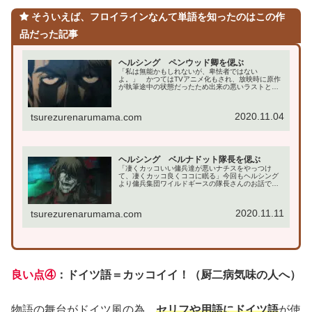
そういえば、フロイラインなんて単語を知ったのはこの作
品だった記事
ヘルシング ペンウッド卿を偲ぶ
「私は無能かもしれないが、卑怯者ではない
よ。」 かつてはTVアニメ化もされ、放映時に原作
が執筆途中の状態だったため出来の悪いラストとな
ってしまい、作者がマジギレした作品でしたが、原
作が完結した後で忠実に映像化した「ヘルシング」
の登場人物のお...
2020.11.04
tsurezurenarumama.com
ヘルシング ベルナドット隊長を偲ぶ
「凄くカッコいい傭兵達が悪いナチスをやっつけ
て、凄くカッコ良くココに眠る」今回もヘルシング
より傭兵集団ワイルドギースの隊長さんのお話で
す。彼の生い立ちはオリジナルDVD7巻最初で語られ
る幼少期の思い出から伺えるよう、ろくでなしの傭
兵家系に生...
2020.11.11
tsurezurenarumama.com
良い点④
：ドイツ語＝カッコイイ！（厨二病気味の人へ）
物語の舞台がドイツ風の為、
セリフや用語にドイツ語
が使