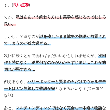
す。(
良い点⑧
)
てか、
私はああいう終わり方にも美学を感じるのでむしろ
良い。
しかし、問題なのが
謎を残したまま戦争の物語が放置され
てしまうのが残念過ぎる。
次回に続くとかであればまだいいかもしれませんが、
次回
作も特になく、結局何なのかがわからずじまい…これが歯
切れが悪すぎる…
例えるなら、
ハリーポッターと賢者の石だけでヴォルデモ
ートはガン無視して物語が完
となるみたいな？(雰囲気的
な話)
あと、
マルチエンディングではなく完全な一本道の物語
な