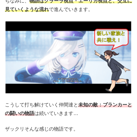
ちなみに、
物語はクラーラ視点・エーリカ視点と、交互に
見ていくような流れ
で進んでいきます。
こうして打ち解けていく仲間達と
未知の敵：ブランカー
と
の闘いの物語
は続いていきます…
ザックリそんな感じの物語です。