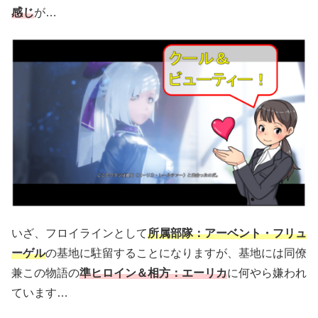
感じ
が…
いざ、フロイラインとして
所属部隊：アーベント・フリュ
ーゲル
の基地に駐留することになりますが、基地には同僚
兼この物語の
準ヒロイン＆相方：エーリカ
に何やら嫌われ
ています…