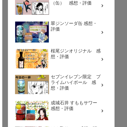
（缶） 感想・評価
翠ジンソーダ缶 感想・
評価
桜尾ジンオリジナル 感
想・評価
セブンイレブン限定 プ
ライムハイボール 感
想・評価
成城石井 すももサワー
感想・評価