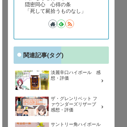
隠密同心 心得の条
「死して屍拾うものなし」
関連記事(タグ)
淡麗辛口ハイボール 感
想・評価
ザ・グレンリベット フ
ァウンダーズリザーブ
感想・評価
サントリー角ハイボール