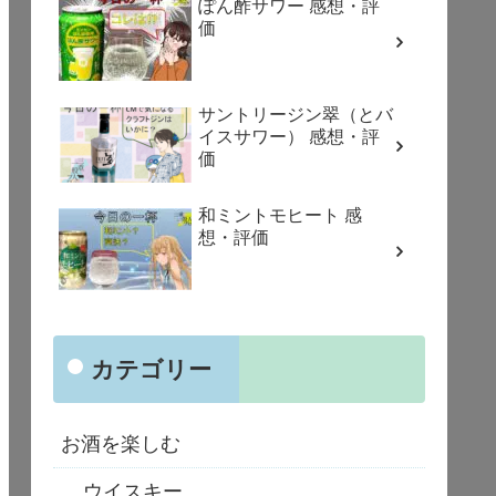
ぽん酢サワー 感想・評
価
サントリージン翠（とバ
イスサワー） 感想・評
価
和ミントモヒート 感
想・評価
カテゴリー
お酒を楽しむ
ウイスキー