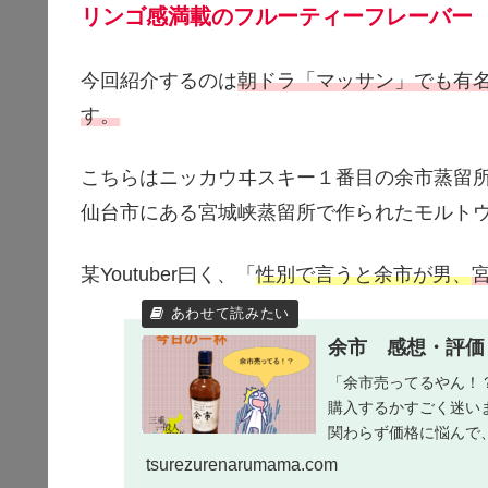
リンゴ感満載のフルーティーフレーバー
今回紹介するのは
朝ドラ「マッサン」でも有
す。
こちらはニッカウヰスキー１番目の余市蒸留
仙台市にある宮城峡蒸留所で作られたモルト
某Youtuber曰く、「
性別で言うと余市が男、
余市 感想・評価
「余市売ってるやん！
購入するかすごく迷い
関わらず価格に悩んで
ず売り切れている苦い思い
tsurezurenarumama.com