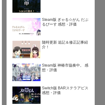
Steam版 ぎゃる☆がん だぶ
るぴーす 感想・評価
随時更新 追記＆修正記事紹
介！
Steam版 神椿市協奏中。 感
想・評価
Switch版 BARステラアビス
感想・評価