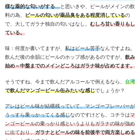
様な薬的な匂いがする
…
と思いきや、ビールがメインの飲
料の為、
ビールの匂いが薬品臭をある程度消している
の
で、大してガラナ独自の匂いはなし。
むしろ甘い香りもし
ている。
味：何度か書いてますが、
私はビール苦手
なんですよね。
飲んだ後の余韻にビールのホップ感があるのですが、
飲み
始め～中盤までのメインどころはガラナ味が占めてます。
そうですね、今まで飲んだアルコールで例えるなら、
台湾
で飲んだマンゴービール缶みたいな感じ
でしょうか？
アレはビール味が結構残っていて、マンゴーフレーバーが
うっすら乗っかってくる感じ
なのですけども、コチラは
マ
ンゴービールの乗っかり感というよりもガラナの味が強め
に出ており、
ガラナとビールの味を前後半で両方楽しめる