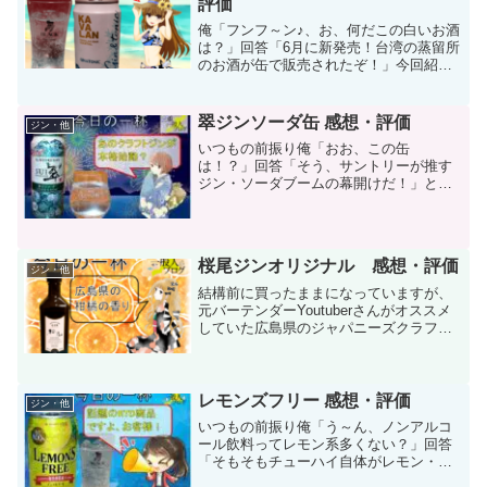
評価
俺「フンフ～ン♪、お、何だこの白いお酒
は？」回答「6月に新発売！台湾の蒸留所
のお酒が缶で販売されたぞ！」今回紹介
するのは、台湾にあるカバラン蒸留所か
ら出ているカバランジンのジントニック
缶です。ちなみに、ジントニック以外に
翠ジンソーダ缶 感想・評価
ジン・他
もカバランウイスキー...
いつもの前振り俺「おお、この缶
は！？」回答「そう、サントリーが推す
ジン・ソーダブームの幕開けだ！」とい
うわけで今回の記事は、ドラマ「真犯人
フラグ」で言う所の狂気の菱田さん(桜井
ユキさん)がCM中の、まだ売れてないア
ルコール飲料「翠ジンソーダ...
桜尾ジンオリジナル 感想・評価
ジン・他
結構前に買ったままになっていますが、
元バーテンダーYoutuberさんがオススメ
していた広島県のジャパニーズクラフト
ジン「桜尾ジンオリジナル」です。開封
当初、開けて香った瞬間、「うわぁ、超
柑橘！」って素直に叫んだほど柑橘類。
みかんではない、...
レモンズフリー 感想・評価
ジン・他
いつもの前振り俺「う～ん、ノンアルコ
ール飲料ってレモン系多くない？」回答
「そもそもチューハイ自体がレモン・グ
レフルとか柑橘系が主流じゃないか？」