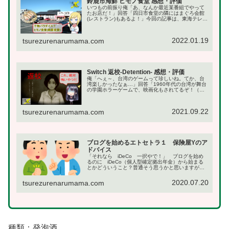
鈴鹿市海鮮 ヒモノ食堂 感想・評価
いつもの前振り俺「あ、なんか最近某番組でやって
たお店だ！」回答「四日市食堂の隣にはまぐろ会館
(レストラン)もあるよ！」今回の記事は、東海テレビ
「タイチサン！」のお正月放送回で放送されたヒモ
ノ食堂の記事です！と言っても、番組で訪れたのは
四日市...
2022.01.19
tsurezurenarumama.com
Switch 返校-Detention- 感想・評価
俺「へぇ～、台湾のゲームって珍しいね。てか、台
湾楽しかったなぁ…」回答「1960年代の台湾が舞台
の学園ホラーゲームで、映画化もされてるぞ！（そ
ういや、台湾旅行の記事はどうした？）」というわ
けで、今回紹介するのはニンテンドースイッチのゲ
ームで...
2021.09.22
tsurezurenarumama.com
ブログを始めるエトセトラ１ 保険屋Yのア
ドバイス
「それなら iDeCo 一択やで！」 ブログを始め
るのに iDeCo（個人型確定拠出年金）から始まる
とかどういうこと？普通そう思うかと思いますが、
全てはココから始まります。ちなみに保険屋Y(以
降、チョイチョイ出てきます)とは小学校からの友
2020.07.20
tsurezurenarumama.com
人...
種類：発泡酒