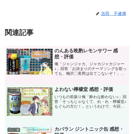
吉田 不健康
関連記事
のんある晩酌レモンサワー 感
ジン・他
想・評価
俺「ジャンジャカ、ジャカジャカジャー
♪」回答「お決まりのテーマソングを歌っ
ても、梅沢〇美男は出てこないぞ！」と
いうわけで、某大衆演劇の芸能人でレモ
ンの被り物でお馴染みCMのノンアルコー
ル版です！ちなみに、コンビニをウロチ
よわない檸檬堂 感想・評価
ジン・他
ョロしていた時…「そ...
いつもの前振り俺「酔わな酔わない♪」回
答「そっちじゃなくて、れ・れ・檸檬堂♪
もぐらの方だ！」というわけで、今回の
記事は休肝日企画のノンアルコール飲料
「よわない檸檬堂」です！なお、前振り
の歌ネタは水曜日のダウンタウンの企画
「CMホントドッキ...
カバラン ジントニック缶 感想・
ジン・他