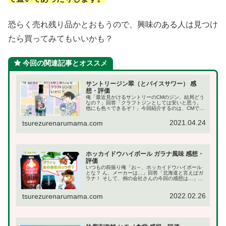
恐らく売れ残り品かとおもうので、興味のある人は見つけ
たら買ってみてもいいかも？
今回の関連記事とオススメ
サントリージン翠（とバイスサワー） 感
想・評価
俺「最近見かけるサントリーのCMのジン、結局どう
なの？」回答「クラフトジンとしては安いと思う。
他にも色々できるぞ！」今回紹介するのは、CMでジ
ャパニーズ・クラフトジンを推している「サントリ
ージン・翠」です。この銘柄で真っ先に良いなーと
2021.04.24
tsurezurenarumama.com
思うの...
ホッカイドウハイボール ガラナ風味 感想・
評価
いつもの前振り俺「お～、ホッカイドウハイボール
とな？ ん、メーカーは…」回答「北海道と言えばガ
ラナ！ そして、例の会社さんの今回の感想は…」と
いうわけで今回の記事は、赤と黒が特徴的なアルコ
ール飲料缶「ホッカイドウハイボール ガラナ風味」
2022.02.26
です...
tsurezurenarumama.com