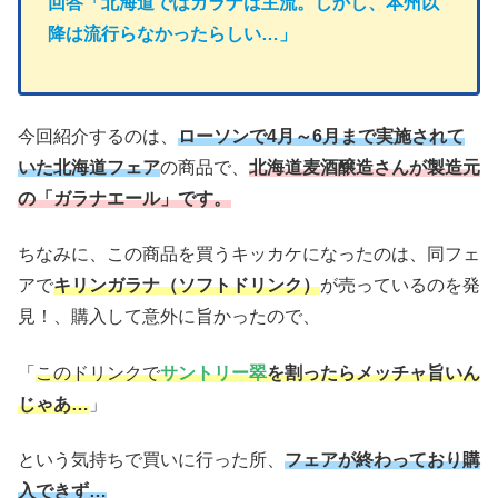
回答「北海道ではガラナは主流。しかし、本州以
降は流行らなかったらしい…」
今回紹介するのは、
ローソンで4月～6月まで実施されて
いた北海道フェア
の商品で、
北海道麦酒醸造さんが製造元
の「ガラナエール」です。
ちなみに、この商品を買うキッカケになったのは、同フェ
アで
キリンガラナ（ソフトドリンク）
が売っているのを発
見！、購入して意外に旨かったので、
「
このドリンクで
サントリー翠
を割ったらメッチャ旨いん
じゃあ…
」
という気持ちで買いに行った所、
フェアが終わっており購
入できず…