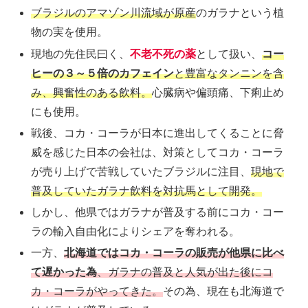
ブラジルのアマゾン川流域が原産
のガラナという植
物の実を使用。
現地の先住民曰く、
不老不死の薬
として扱い、
コー
ヒーの３～５倍のカフェイン
と豊富なタンニンを含
み、興奮性のある飲料。
心臓病や偏頭痛、下痢止め
にも使用。
戦後、コカ・コーラが日本に進出してくることに脅
威を感じた日本の会社は、対策としてコカ・コーラ
が売り上げで苦戦していたブラジルに注目、
現地で
普及していたガラナ飲料を対抗馬として開発。
しかし、他県ではガラナが普及する前にコカ・コー
ラの輸入自由化によりシェアを奪われる。
一方、
北海道ではコカ・コーラの販売が他県に比べ
て遅かった為
、ガラナの普及と人気が出た後にコ
カ・コーラがやってきた。
その為、現在も北海道で