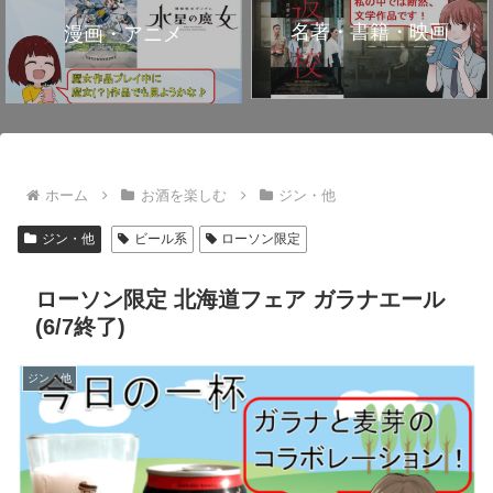
名著・書籍・映画
漫画・アニメ
ホーム
お酒を楽しむ
ジン・他
ジン・他
ビール系
ローソン限定
ローソン限定 北海道フェア ガラナエール
(6/7終了)
ジン・他