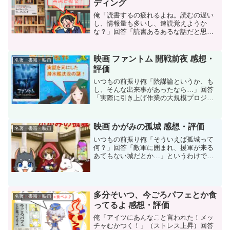
ディング
俺「読書するの疲れるよね。読むの遅い
し、情報量も多いし、速読覚えようか
な？」回答「読書あるあるな話だと思う
けど、読書の常識を覆してみてはど
う？」今回紹介するのは、読書の常識を
覆す名著、「レバレッジ・リーディン
映画 ファントム 開戦前夜 感想・
名著・書籍・映画
グ」です。例えば、本を読むという...
評価
いつもの前振り俺「陰謀論というか、も
し、そんな出来事があったなら…」回答
「実際に引き上げ作業の大規模プロジェ
クトがあったそうな…」今回の記事は
2013年公開の作品で、某論破系の方のオ
ススメ映画「ファントム 開戦前夜」で
映画 かがみの孤城 感想・評価
名著・書籍・映画
す！1968年頃、ソ連...
いつもの前振り俺「そういえば孤城って
何？」回答「敵軍に囲まれ、援軍が来る
あてもない城だとか…」というわけで、
今回は2022年12月23日から封切開始の映
画で、2018年本屋大賞受賞作で、現在累
計170万部突破！児童ノベルや漫画にも展
開されて...
多分そいつ、今ごろパフェとか食
名著・書籍・映画
ってるよ 感想・評価
俺「アイツにあんなこと言われた！メッ
チャむかつく！」（ストレス上昇）回答