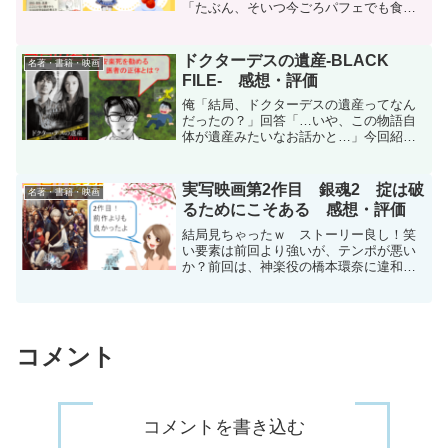
「たぶん、そいつ今ごろパフェでも食べ
てて、君の事なんて考えてもいない
ぞ？」今回紹介するのは、モナーや飲ま
猫さん風のネコさん達がお送りするお
ドクターデスの遺産-BLACK
名著・書籍・映画
話、「多分そいつ、今ごろパフェ...
FILE- 感想・評価
俺「結局、ドクターデスの遺産ってなん
だったの？」回答「…いや、この物語自
体が遺産みたいなお話かと…」今回紹介
するのは2020年11月に公開された映画
で、綾野剛主演、助演に北川景子のミス
テリー「ドクターデスの遺産」です！ち
実写映画第2作目 銀魂2 掟は破
名著・書籍・映画
なみに、ドクター・デ...
るためにこそある 感想・評価
結局見ちゃったｗ ストーリー良し！笑
い要素は前回より強いが、テンポが悪い
か？前回は、神楽役の橋本環奈に違和感
しかなかったのですが、今回はそんなに
気になりませんでした。慣れたのか、そ
れとも前回よりもメインどころではなか
ったので目立たなかったと...
コメント
コメントを書き込む