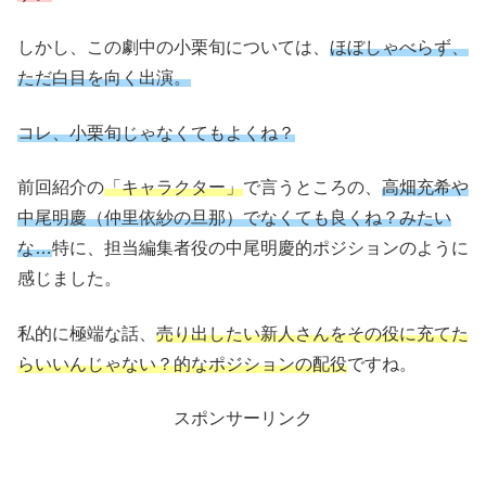
しかし、この劇中の小栗旬については、
ほぼしゃべらず、
ただ白目を向く出演。
コレ、小栗旬じゃなくてもよくね？
前回紹介の
「キャラクター」
で言うところの、
高畑充希や
中尾明慶（仲里依紗の旦那）でなくても良くね？みたい
な…
特に、担当編集者役の中尾明慶的ポジションのように
感じました。
私的に極端な話、
売り出したい新人さんをその役に充てた
らいいんじゃない？的なポジションの配役
ですね。
スポンサーリンク