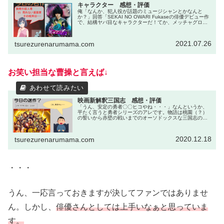
キャラクター 感想・評価
俺「なんか、犯人役が話題のミュージシャンとかなんと
か？」回答「SEKAI NO OWARI Fukaseの俳優デビュー作
で、結構ヤバ目なキャラクターだ！てか、メッチャグロな
バイオレンス作品でもある！」今回紹介するのは、6/11～
劇場公開され...
2021.07.26
tsurezurenarumama.com
お笑い担当な曹操と言えば↓
映画新解釈三国志 感想・評価
「うん、安定の勇者〇〇ヒコやね・・・」なんというか、
平たく言うと勇者シリーズのアレです。物語は桃園（？）
の誓いから赤壁の戦いまでのオーソドックスな三国志の流
れで終わります。ストーリーが長い為、比較的サクサク話
は進みます。一番グダりそうな董卓...
2020.12.18
tsurezurenarumama.com
・・・
うん、一応言っておきますが決してファンではありませ
ん。しかし、
俳優さんとしては上手いなぁと思っていま
す。