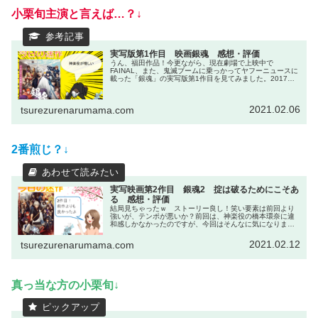
小栗旬主演と言えば…？↓
実写版第1作目 映画銀魂 感想・評価
うん、福田作品！今更ながら、現在劇場で上映中で
FAINAL、また、鬼滅ブームに乗っかってヤフーニュースに
載った「銀魂」の実写版第1作目を見てみました。2017年
の作品を見ることとなるのですが、そもそも、私は銀魂自
体をアニメも原作も見ていない...
2021.02.06
tsurezurenarumama.com
2番煎じ？↓
実写映画第2作目 銀魂2 掟は破るためにこそあ
る 感想・評価
結局見ちゃったｗ ストーリー良し！笑い要素は前回より
強いが、テンポが悪いか？前回は、神楽役の橋本環奈に違
和感しかなかったのですが、今回はそんなに気になりませ
んでした。慣れたのか、それとも前回よりもメインどころ
ではなかったので目立たなかったと...
2021.02.12
tsurezurenarumama.com
真っ当な方の小栗旬↓