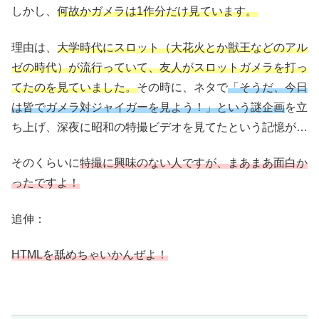
しかし、
何故かガメラは1作分だけ見ています。
理由は、
大学時代にスロット（大花火とか獣王などのアル
ゼの時代）が流行っていて、友人がスロットガメラを打っ
てたのを見ていました。
その時に、ネタで
「そうだ、今日
は皆でガメラ対ジャイガーを見よう！」という謎企画
を立
ち上げ、深夜に昭和の特撮ビデオを見てたという記憶が…
そのくらいに
特撮に興味のない人ですが、まあまあ面白か
ったですよ！
追伸：
HTMLを舐めちゃいかんぜよ！