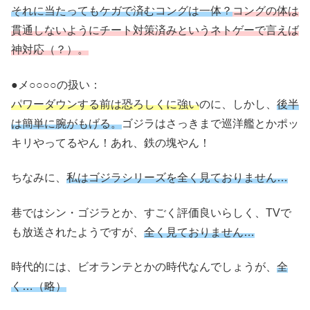
それに当たってもケガで済むコングは一体？
コングの体は
貫通しないようにチート対策済みというネトゲーで言えば
神対応（？）。
●メ○○○○の扱い：
パワーダウンする前は恐ろしくに強い
のに、しかし、
後半
は簡単に腕がもげる。
ゴジラはさっきまで巡洋艦とかポッ
キリやってるやん！あれ、鉄の塊やん！
ちなみに、
私はゴジラシリーズを全く見ておりません…
巷ではシン・ゴジラとか、すごく評価良いらしく、TVで
も放送されたようですが、
全く見ておりません…
時代的には、ビオランテとかの時代なんでしょうが、
全
く
…
（略）