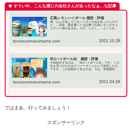
そういや、こんな感じの会社さんがあったなぁ…な記事
広島レモンハイボール 感想・評価
俺「なんか珍しそうなハイボール缶があったんだけ
ど…」回答「最近書いてる記事で広島レモンがチョ
イチョイ縁があるね。だが、しかし…」というわけ
で、あまり見かけないハイボール缶「広島レモンハ
イボール」を発見したので感想を残しておこうと思
います。今...
2021.10.28
tsurezurenarumama.com
IBJハイボール缶 感想・評価
今回紹介するのは、「IBJハイボール缶」です。この
缶を見つけたのはスーパーサンシさんで発見したの
ですが、この缶初めて見ますね。では、早速開封し
ていきたいと思います。タブを開けてグラスに注い
だ時の率直な感想は、炭酸の気泡が弾けるとともに
良い香...
2021.04.09
tsurezurenarumama.com
ではまあ、行ってみましょう！
スポンサーリンク