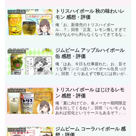
するのは、2021年10月5日新発売、「ト
リスハイボール＜レモンハイトリス＞
トリスハイボール 秋の味わいレ
ハイボール缶
缶」です！今回はミニス...
モン 感想・評価
俺「お、新発売のトリスハイボー
ル…？」回答「正直、レモン推しすぎて
何がなんやら判らなくなってきてるな」
今回紹介するのは、8/24より期間限定新
発売の「トリスハイボール 秋の味わい
レモン」です！・・・と言ったところ
ジムビーム アップルハイボール
ハイボール缶
で、毎回思うのですが、トリス...
缶 感想・評価
俺「はあ、今日も仕事疲れた。お、旨そ
うな青リンゴっぽいハイボール缶見っけ
♪」回答「とりあえずで飲むには良いが、
オススメはボトル買いだ！」今回紹介す
るのは、こんなハイボール缶も売ってた
んだね「ジムビームアップルハイボー
トリスハイボール はじけるレモ
ハイボール缶
ル」です。ちなみに、コチ...
ン 感想・評価
俺「夏に向けてか、各メーカー期間限定
品を出してくるね！」回答「いいモノも
あれば劣化というケースもあるぞ？」今
回紹介するのは、6/15～期間限定販売さ
れた「トリスハイボール はじけるレモ
ン」です。てか、どこも期間限定品出し
ジムビーム コーラハイボール 感
ハイボール缶
すぎな気もします…し...
想・評価