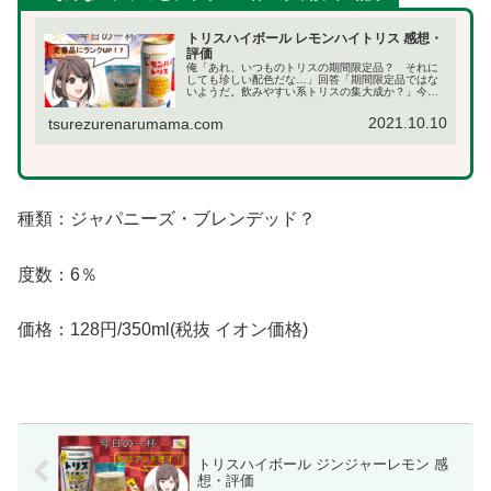
トリスハイボール レモンハイトリス 感想・
評価
俺「あれ、いつものトリスの期間限定品？ それに
しても珍しい配色だな…」回答「期間限定品ではな
いようだ。飲みやすい系トリスの集大成か？」今回
紹介するのは、2021年10月5日新発売、「トリスハ
イボール＜レモンハイトリス＞缶」です！今回はミ
2021.10.10
tsurezurenarumama.com
ニス...
種類：ジャパニーズ・ブレンデッド？
度数：6％
価格：128円/350ml(税抜 イオン価格)
トリスハイボール ジンジャーレモン 感
想・評価