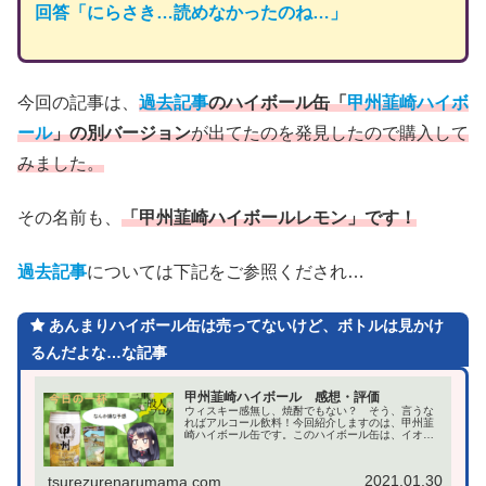
回答「にらさき…読めなかったのね…」
今回の記事は、
過去記事
のハイボール缶「
甲州韮崎ハイボ
ール
」の別バージョン
が出てたのを発見したので購入して
みました。
その名前も、
「甲州韮崎ハイボールレモン」です！
過去記事
については下記をご参照くだされ…
あんまりハイボール缶は売ってないけど、ボトルは見かけ
るんだよな…な記事
甲州韮崎ハイボール 感想・評価
ウィスキー感無し、焼酎でもない？ そう、言うな
ればアルコール飲料！今回紹介しますのは、甲州韮
崎ハイボール缶です。このハイボール缶は、イオン
系マックスバリューでお酒コーナーを見て回ってい
た際に発見しました。今までコンビニなどで見かけ
なかったの...
2021.01.30
tsurezurenarumama.com