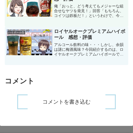
俺「おっと、どう考えてもメジャーな組
合せなヤツを発見！」回答「もちろん、
コイツは鉄板だ！」というわけで、今回
はほぼ鉄板にウマいであろう「ジムビー
ム コーラハイボール」を発見したので紹
介していきたいと思います！2021年9月
ロイヤルオークプレミアムハイボ
ハイボール缶
21日からの期間限...
ール 感想・評価
アルコール飲料の味・・・しかし、余韻
は謎に梅酒風味？今回紹介するのは、ロ
イヤルオークプレミアムハイボールで
す。あまり見かけないハイボール缶だっ
たのですが、今回は酒屋さんのリカマン
で発見しました。驚くのはその価格で、
なんと98円（税抜）にて販...
コメント
コメントを書き込む