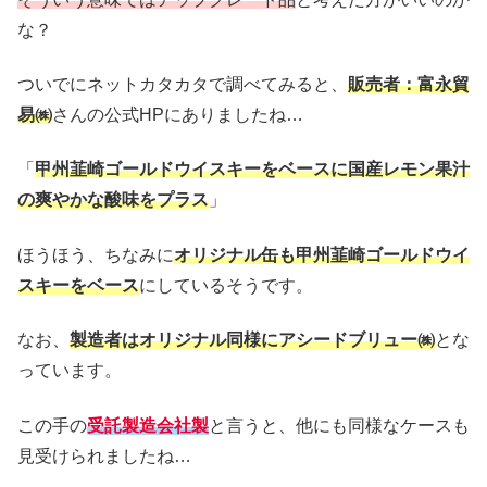
な？
ついでにネットカタカタで調べてみると、
販売者：富永貿
易
㈱
さんの公式HPにありましたね…
「
甲州韮崎ゴールドウイスキーをベースに国産レモン果汁
の爽やかな酸味をプラス
」
ほうほう、ちなみに
オリジナル缶も甲州韮崎ゴールドウイ
スキーをベース
にしているそうです。
なお、
製造者はオリジナル同様にアシードブリュー㈱
とな
っています。
この手の
受託製造会社製
と言うと、他にも同様なケースも
見受けられましたね…