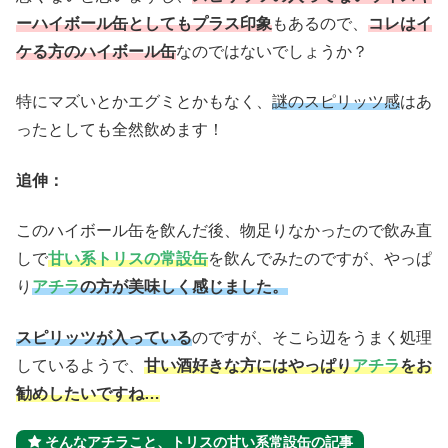
ーハイボール缶としてもプラス印象
もあるので、
コレはイ
ケる方のハイボール缶
なのではないでしょうか？
特にマズいとかエグミとかもなく、
謎のスピリッツ感
はあ
ったとしても全然飲めます！
追伸：
このハイボール缶を飲んだ後、物足りなかったので飲み直
しで
甘い系トリスの常設缶
を飲んでみたのですが、やっぱ
り
アチラ
の方が美味しく感じました。
スピリッツが入っている
のですが、そこら辺をうまく処理
しているようで、
甘い酒好きな方にはやっぱり
アチラ
をお
勧めしたいですね…
そんなアチラこと、トリスの甘い系常設缶の記事