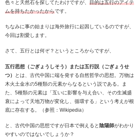
色々と天然石を探してたわけですが、
目的は五行のアイテ
ムを持ちたかったから
です。
ちなみに事の始まりは海外旅行に起因しているのですが、
今回は割愛します。
さて、五行とは何ぞ？というところからですが、
五行思想
（ごぎょうしそう）
または
五行説
（ごぎょうせ
つ）
とは、古代中国に端を発する自然哲学の思想。万物は
木火土金水の5種類の元素からなるという説である。ま
た、5種類の元素は「互いに影響を与え合い、その生滅盛
衰によって天地万物が変化し、循環する」という考えが根
底に存在する。（参照：Wikipedia）
と、古代中国の思想ですが日本で例えると
陰陽師
がわかり
やすいのではないでしょうか？