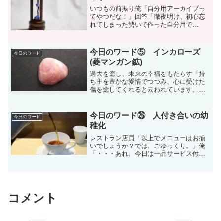
いつもの前振り俺「自分用アーカイブっ
てやつだな！」回答「徹夜明け、初心忘
れてしまった勢いで作った自分用で
す！」というわけで、自分用のアーカイ
ブ記事です。ふと思った…なんで私、ブ
ログ始めたんだっけ？自分宛に初心を忘
今日のワード⑤ インカローズ
今日のワード
れ、何がどうして今に至ったか...
(菱マンガン鉱)
過去を癒し、未来の幸福をもたらす「持
ち主を豊かな愛情でつつみ、心に受けた
傷を癒してくれると云われています。こ
の石に惹かれる人には、過去の恋愛によ
るトラウマを負っていたり、自信のなさ
から自分を出すことを恐れているケース
今日のワード㉖ 人付き合いの幼
今日のワード
がよくみられるといいます...
稚化
レストラン店員「以上でメニューはお揃
いでしょうか？では、ごゆっくり。」俺
「・・・あれ、今日は一品サービス付け
てくれないんだ（何か悪い事でもしたか
な？）」今回紹介するのは、時代劇漫
画：子連れ狼の原作者でもある小池一夫
さんの著書「人生の結論」か...
コメント