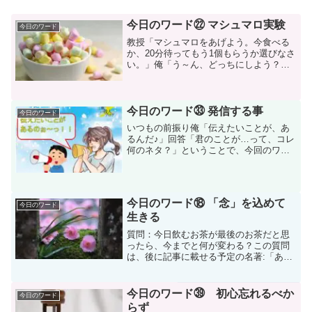
今日のワード㉒ マシュマロ実験
今日のワード
教授「マシュマロをあげよう。今食べる
か、20分待ってもう1個もらうか選びなさ
い。」俺「う～ん、どっちにしよう？
（と、考えながらマシュマロを口に放り
込む）」今回のお話は名著：「死ぬほど
読めて忘れない高速読書」の中でのお話
です。下記はスタンフォ...
今日のワード㉝ 発信する事
今日のワード
いつもの前振り俺「伝えたいことが、あ
るんだ♪」回答「君のことが…って、コレ
何のネタ？」ということで、今回のワー
ドは名著「ライフピポット」からです。
最近つくづく名著シリーズが出来てない
のですが…チョイチョイ今日のワードシ
リーズで小出し出来たら...
今日のワード⑱ 「念」を込めて
今日のワード
生きる
質問：今日飲むお茶が最後のお茶だと思
ったら、今までと何が変わる？この質問
は、後に記事に載せる予定の名著:「あし
た死ぬかもよ？」の質問です。もしも
今、目の前に注がれているお茶が人生で
最後のお茶だったら…？それはきっと、
今日のワード㊴ 初心忘れるべか
今日のワード
昨日まで飲んでいた茶葉と...
らず