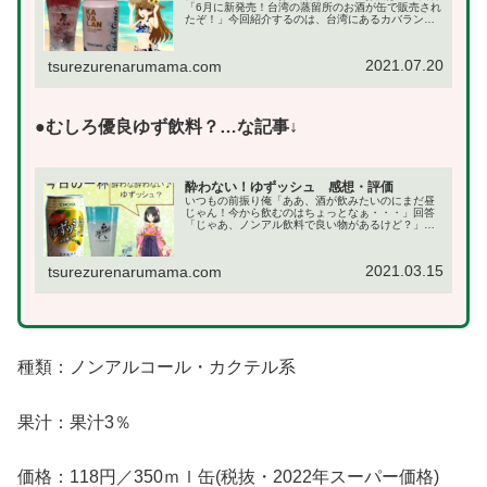
「6月に新発売！台湾の蒸留所のお酒が缶で販売され
たぞ！」今回紹介するのは、台湾にあるカバラン蒸
留所から出ているカバランジンのジントニック缶で
す。ちなみに、ジントニック以外にもカバランウイ
スキー...
2021.07.20
tsurezurenarumama.com
●むしろ優良ゆず飲料？…な記事↓
酔わない！ゆずッシュ 感想・評価
いつもの前振り俺「ああ、酒が飲みたいのにまだ昼
じゃん！今から飲むのはちょっとなぁ・・・」回答
「じゃあ、ノンアル飲料で良い物があるけど？」と
いうわけで、折角のお休みだしなんか飲みたい気分
でもあるけども、今から飲むにはちょっと罪悪感が
なぁ・・・...
2021.03.15
tsurezurenarumama.com
種類：ノンアルコール・カクテル系
果汁：果汁3％
価格：118円／350ｍｌ缶(税抜・2022年スーパー価格)