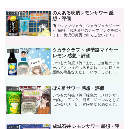
のんある晩酌レモンサワー 感
ジン・他
想・評価
俺「ジャンジャカ、ジャカジャカジャー
♪」回答「お決まりのテーマソングを歌っ
ても、梅沢〇美男は出てこないぞ！」と
いうわけで、某大衆演劇の芸能人でレモ
ンの被り物でお馴染みCMのノンアルコー
ル版です！ちなみに、コンビニをウロチ
タカラクラフト 伊勢路マイヤー
ジン・他
ョロしていた時…「そ...
レモン 感想・評価
いつもの前振り俺「おお、ご当地のチュ
ーハイというのもあるよね！」回答「三
重県の商品なんだし…いや、しかし…」
というわけで、今回の記事はクラフトチ
ューハイ「タカラクラフト 伊勢路マイヤ
ーレモン」です！コチラの商品なのです
ぽん酢サワー 感想・評価
ジン・他
が、私の中ではコレを見...
いつもの前振り俺「緑色の…メロンサワ
ー的な…アレ？」回答「ジャンルとして
はかなり珍しい、冒険的なお酒なんじゃ
ないか？」というわけで今回の記事は、
見た目が緑で遠目ではメロンソーダの飲
料かと勘違いしそうなサワー缶「ミツカ
ンぽん酢使用 ぽん酢サワ...
成城石井 レモンサワー 感想・評
ジン・他