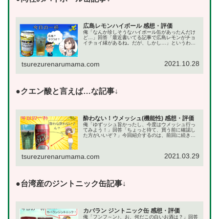
広島レモンハイボール 感想・評価
俺「なんか珍しそうなハイボール缶があったんだけ
ど…」回答「最近書いてる記事で広島レモンがチョ
イチョイ縁があるね。だが、しかし…」というわけ
で、あまり見かけないハイボール缶「広島レモンハ
イボール」を発見したので感想を残しておこうと思
います。今...
2021.10.28
tsurezurenarumama.com
●クエン酸と言えば…な記事↓
酔わない！ウメッシュ(機能性) 感想・評価
俺「ゆずッシュ旨かったし、今度はウメッシュ行っ
てみよう！」回答「ちょっと待て、買う前に確認し
た方がいいぞ？」今回紹介するのは、前回に続き
「酔わな酔わないウメッシュ～♪」になりま
す。・・・そう思って意気揚々と缶を開けたんです
よ・・・というわけ...
2021.03.29
tsurezurenarumama.com
●台湾産のジントニック缶記事↓
カバラン ジントニック缶 感想・評価
俺「フンフ～ン♪、お、何だこの白いお酒は？」回答