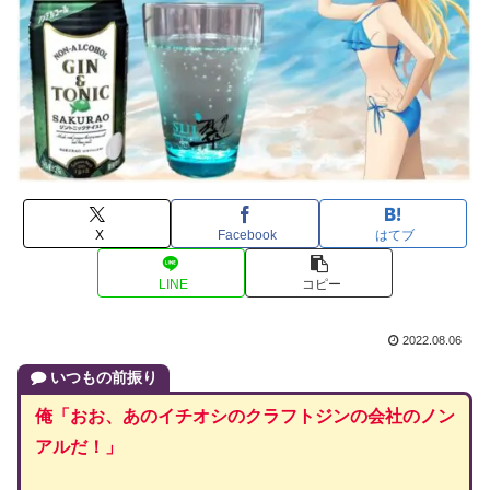
X
Facebook
はてブ
LINE
コピー
2022.08.06
いつもの前振り
俺「おお、あの
イチオシ
の
クラフトジンの会社のノン
アルだ！
」