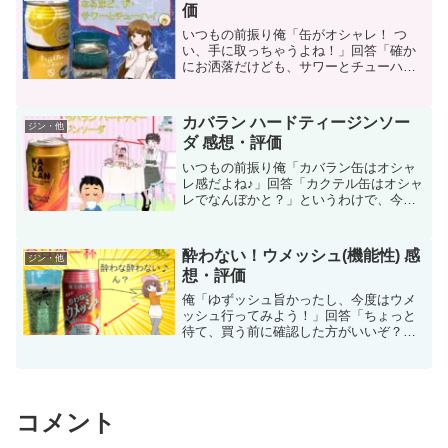
価
いつもの前振り俺「缶がオシャレ！ つ
い、手に取っちゃうよね！」回答「確か
にお洒落だけども、サワーとチューハイ
ほぼ一緒だぞ？」今回の記事は、成城石
井のローラー作戦実施中？ 成城石井オリ
ジナル商品「レモンサワー」です！前回
カバラン ハードティージンソー
ジン・他
までの記事同様のオシャ...
ダ 感想・評価
いつもの前振り俺「カバラン缶はオシャ
レ感だよね♪」回答「カクテル缶はオシャ
レでなんぼかと？」というわけで、今回
の記事はカバラン3品目「カバラン ハー
ドティジンソーダ」です！う～ん、紅茶
の茶葉を模したデザインのオレンジ～茶
酔わない！ウメッシュ(機能性) 感
ジン・他
色の間の配色…「オシ...
想・評価
俺「ゆずッシュ旨かったし、今度はウメ
ッシュ行ってみよう！」回答「ちょっと
待て、買う前に確認した方がいいぞ？」
今回紹介するのは、前回に続き「酔わな
酔わないウメッシュ～♪」になりま
す。・・・そう思って意気揚々と缶を開
けたんですよ・・・というわけ...
コメント