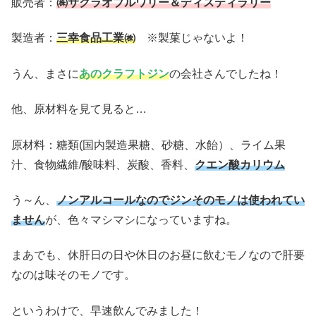
販売者：
㈱サクラオブルワリー＆ディスティラリー
製造者：
三幸食品工業㈱
※製菓じゃないよ！
うん、まさに
あのクラフトジン
の会社さんでしたね！
他、原材料を見て見ると…
原材料：糖類(国内製造果糖、砂糖、水飴）、ライム果
汁、食物繊維/酸味料、炭酸、香料、
クエン酸カリウム
う～ん、
ノンアルコールなのでジンそのモノは使われてい
ません
が、色々マシマシになっていますね。
まあでも、休肝日の日や休日のお昼に飲むモノなので肝要
なのは味そのモノです。
というわけで、早速飲んでみました！