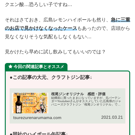
クエン酸…恐ろしい子ですね…
それはさておき、広島レモンハイボールも然り、
急に三重
のお店で見かけなくなったケース
もあったので、店頭から
見なくなりそうな気配もしなくもない…
見かけたら早めに試し飲みしてもいいのでは？
今回の関連記事とオススメ
●この記事の大元、クラフトジン記事
↓
桜尾ジンオリジナル 感想・評価
結構前に買ったままになっていますが、元バーテン
ダーYoutuberさんがオススメしていた広島県のジャ
パニーズクラフトジン「桜尾ジンオリジナル」で
す。開封当初、開けて香った瞬間、「うわぁ、超柑
橘！」って素直に叫んだほど柑橘類。みかんではな
い、...
2021.03.21
tsurezurenarumama.com
●同社のハイボール缶記事↓