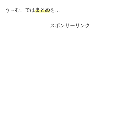
う～む、では
まとめ
を…
スポンサーリンク