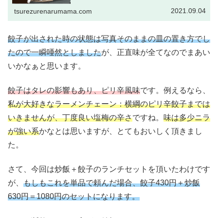
ら建っているそうな…（かなり前...
2021.09.04
tsurezurenarumama.com
餃子が出された時の状態は写真そのままの皿の置き方でし
たので一瞬唖然としました
が、正直味が全てなのでまあい
いかなぁと思います。
餃子はタレの影響もあり、ピリ辛風味
です。例えるなら、
私が大好きなラーメンチェーン：横綱のピリ辛餃子までは
いきませんが、丁度良い塩梅の辛さ
ですね。
味は多少ニラ
が強い系
かなとは思いますが、とてもおいしく頂きまし
た。
さて、今回は炒飯＋餃子のランチセットを頂いたわけです
が、
もしもこれを単品で頼んだ場合、餃子430円＋炒飯
630円＝1080円のセットになります。