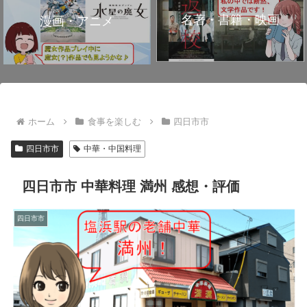
名著・書籍・映画
漫画・アニメ
ホーム
食事を楽しむ
四日市市
四日市市
中華・中国料理
四日市市 中華料理 満州 感想・評価
四日市市