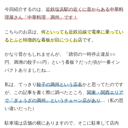
今回紹介するのは、
近鉄塩浜駅の近くに昔からある中華料
理屋さん「中華料理 満州」です！
こちらのお店は、
何といっても近鉄沿線で電車に乗ってい
るとふと特徴的な看板が目につくお店
です。
かなり昔かもしれませんが、「踏切の一時停止違反○○
円、満洲の餃子○○円」という看板？だった頃が一番イン
パクトありましたね…
私は、てっきり
餃子の満州という店名
かと思ってたのです
が、この記事を書く際に調べたところ、
関東・関西エリア
で「ぎょうざの満州」というチェーン店があり
…（私の思
い違いだった）
駐車場は店舗の横にありますので、そこに駐車して店内