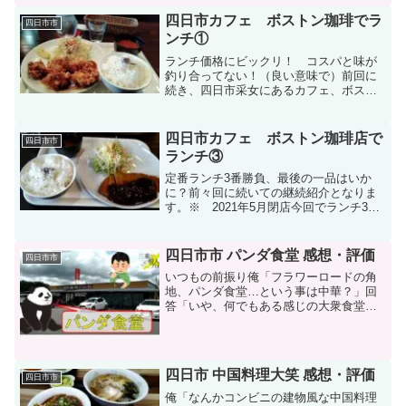
日市采女にあるカフェ「ボストン珈琲」
です。今回注文したのは、定番ランチメ
四日市カフェ ボストン珈琲でラ
四日市市
ニューのカレーランチにしま...
ンチ①
ランチ価格にビックリ！ コスパと味が
釣り合ってない！（良い意味で）前回に
続き、四日市采女にあるカフェ、ボスト
ン珈琲にてランチを頂いてきました。今
回注文したのは、定番ランチメニューの
若鶏の唐揚げランチにしました。しばら
四日市カフェ ボストン珈琲店で
四日市市
くしてランチが到着。サム...
ランチ③
定番ランチ3番勝負、最後の一品はいか
に？前々回に続いての継続紹介となりま
す。※ 2021年5月閉店今回でランチ3回
目となります、四日市采女にあるカフェ
「ボストン珈琲」です。定番ランチを順
番に食べていったわけですが、今回でラ
四日市市 パンダ食堂 感想・評価
四日市市
ストになります。ち...
いつもの前振り俺「フラワーロードの角
地、パンダ食堂…という事は中華？」回
答「いや、何でもある感じの大衆食堂だ
ぞ！」今回の記事は四日市市六名町でミ
ルクロードとフラワーロードの交差地点
にある「パンダ食堂」です！一見、だだ
っ広い駐車場…なのですが...
四日市 中国料理大笑 感想・評価
四日市市
俺「なんかコンビニの建物風な中国料理