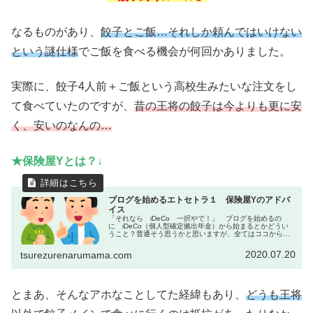
なるものがあり、
餃子とご飯…それしか頼んではいけない
という謎仕様
でご飯を食べる機会が何回かありました。
実際に、餃子4人前＋ご飯という高校生みたいな注文をし
て食べていたのですが、
昔の王将の餃子は今よりも更に安
く、安いのなんの…
★保険屋Yとは？↓
ブログを始めるエトセトラ１ 保険屋Yのアドバ
イス
「それなら iDeCo 一択やで！」 ブログを始めるの
に iDeCo（個人型確定拠出年金）から始まるとかどうい
うこと？普通そう思うかと思いますが、全てはココから始
まります。ちなみに保険屋Y(以降、チョイチョイ出てきま
す)とは小学校からの友人...
2020.07.20
tsurezurenarumama.com
とまあ、そんなアホなことしてた経緯もあり、
どうも王将