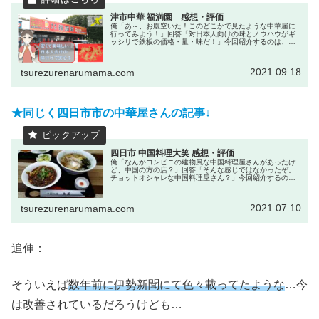
津市中華 福満園 感想・評価
俺「あ～、お腹空いた！このどこかで見たような中華屋に
行ってみよう！」回答「対日本人向けの味とノウハウがギ
ッシリで鉄板の価格・量・味だ！」今回紹介するのは、津
市芸濃町にあるザ・ビック横に店舗を構える「中華料理
福満園」さんです！ところで、津市...
2021.09.18
tsurezurenarumama.com
★同じく四日市市の中華屋さんの記事↓
四日市 中国料理大笑 感想・評価
俺「なんかコンビニの建物風な中国料理屋さんがあったけ
ど、中国の方の店？」回答「そんな感じではなかったぞ。
チョットオシャレな中国料理屋さん？」今回紹介するの
は、四日市市山田町で小山田記念温泉病院の通りにある
「中国料理 大笑」です。ちなみに大笑...
2021.07.10
tsurezurenarumama.com
追伸：
そういえば
数年前に伊勢新聞にて色々載ってたような
…今
は改善されているだろうけども…