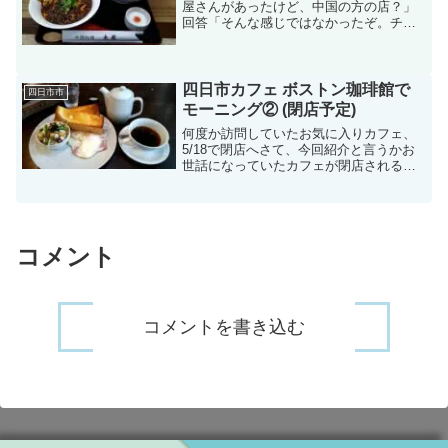
屋さんがあったけど、中国の方の店？」
回答「そんな感じではなかったぞ。チョ
ットオシャレな中国料理屋さん？」今回
紹介するのは、四日市市山田町で小山田
記念温泉病院の通りにある「中国料理 大
笑」です。ちなみに大笑...
四日市カフェ ボストン珈琲館で
四日市市
モーニング② (閉店予定)
何度か訪問していたお気に入りカフェ、
5/18で閉店へさて、今回紹介と言うかお
世話になっていたカフェが閉店されると
いうことで、残り半月の紹介としての記
事になります。詳細については過去記事
に載せているのソチラへ。何でしょう
ね、コロナの影響ココま...
コメント
コメントを書き込む