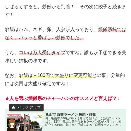
しばらくすると、炒飯から到着！ その次に餃子と続きま
す！
炒飯はハム、ネギ、卵、人参が入っており、
焼飯系統では
なく、パラッと香ばしい炒飯でした。
うん、
コレは万人受けタイプ
ですね。誰もが予想できる美
味しい鉄板の味です。
なお、
炒飯は＋100円で大盛りに変更可能
との事。分量的
には次回は大盛り確定ですね！
★人を選ぶ焼飯系のチャーハンのオススメと言えば？↓
亀山市 白熊ラーメン 感想・評価
俺「亀山市のB級グルメは知ってるけど、ご当地ラーメン
は？」回答「亀山に昔からあるラーメン店がある！」今回
紹介するのは、亀山市小下町にある「白熊ラーメン」本店
です。ずっと昔から立っているお店で、古くは昭和61年か