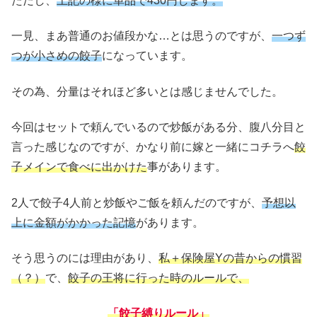
ただし、
上記の様に単品で430円します。
一見、まあ普通のお値段かな…とは思うのですが、
一つず
つが小さめの餃子
になっています。
その為、分量はそれほど多いとは感じませんでした。
今回はセットで頼んでいるので炒飯がある分、腹八分目と
言った感じなのですが、かなり前に嫁と一緒にコチラへ
餃
子メインで食べに出かけた
事があります。
2人で餃子4人前と炒飯やご飯を頼んだのですが、
予想以
上に金額がかかった記憶
があります。
そう思うのには理由があり、
私＋保険屋Yの昔からの慣習
（？）
で、
餃子の王将に行った時のルールで、
「餃子縛りルール」