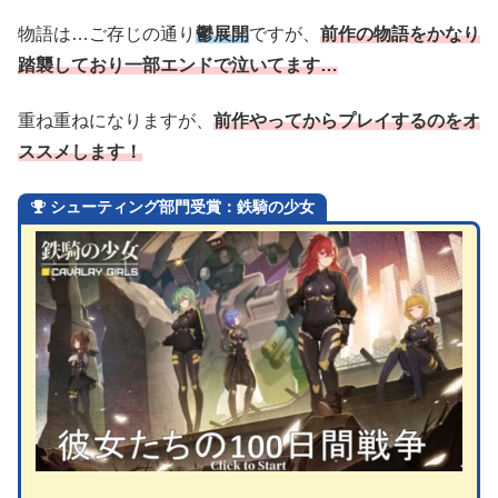
物語は…ご存じの通り
鬱展開
ですが、
前作の物語をかなり
踏襲しており一部エンドで泣いてます…
重ね重ねになりますが、
前作やってからプレイするのをオ
ススメします！
シューティング部門受賞：鉄騎の少女