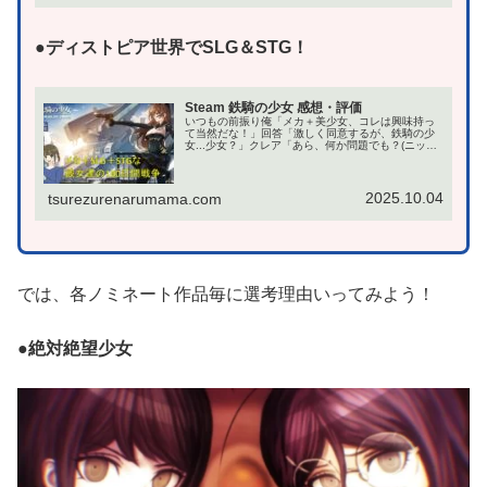
●ディストピア世界でSLG＆STG！
Steam 鉄騎の少女 感想・評価
いつもの前振り俺「メカ＋美少女、コレは興味持っ
て当然だな！」回答「激しく同意するが、鉄騎の少
女...少女？」クレア「あら、何か問題でも？(ニッコ
リ)」というわけで、今回の記事はSteamの見下ろし
型シューティング＆鉄騎カスタムSLG：鉄騎の...
2025.10.04
tsurezurenarumama.com
では、各ノミネート作品毎に選考理由いってみよう！
●絶対絶望少女