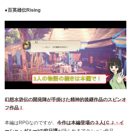
●百英雄伝Rising
幻想水滸伝の開発陣が手掛けた精神的後継作品のスピンオ
フ作品！
本編はRPGなのですが、
今作は本編登場の３人(ＣＪ・イ
ーシャ・ガルー)の前日譚
が語られるアクション作品。