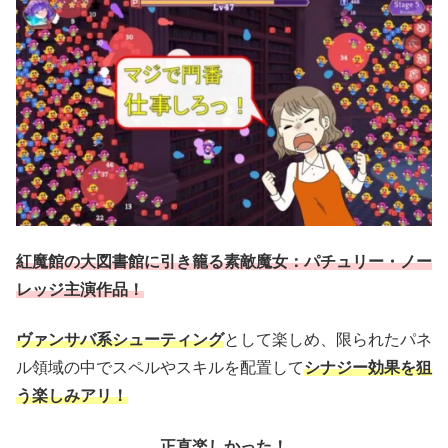
紅魔館の大図書館に引き籠る素敵魔女：パチュリー・ノー
レッジ主演作品！
ヴァンサバ系シューティング
として楽しめ、限られたパネ
ル領域の中でスペルやスキルを配置して
シナジー
効果を
狙
う
楽しみアリ！
正直楽しかった！