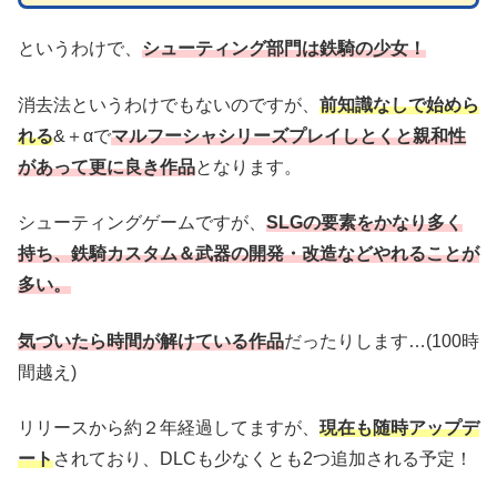
というわけで、
シューティング部門は鉄騎の少女！
消去法というわけでもないのですが、
前知識なしで始めら
れる
&＋αで
マルフーシャシリーズプレイしとくと親和性
があって更に良き作品
となります。
シューティングゲームですが、
SLGの要素をかなり多く
持ち、鉄騎カスタム＆武器の開発・改造などやれることが
多い。
気づいたら時間が解けている作品
だったりします…(100時
間越え)
リリースから約２年経過してますが、
現在も随時アップデ
ート
されており、DLCも少なくとも2つ追加される予定！