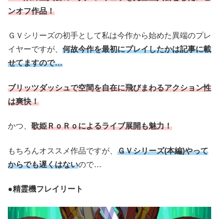
ンオフ作品！
ＧＶシリーズの初手として私は今作から始めた異端のプレ
イヤーですが、
何故今作を最初にプレイしたかは記事に載
せてますので…
ブリッツダッシュで空間を自在に飛びまわるアクション性
は爽快！
かつ、
歌姫ＲｏＲｏによるライブ展開も魅力！
もちろんオススメ作品ですが、
ＧＶシリーズ(本編)やって
からでも遅くはない
ので…
●精霊機フレイリート