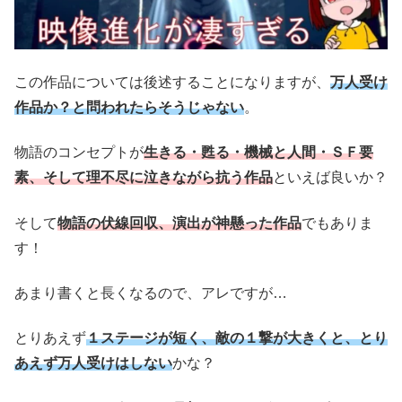
この作品については後述することになりますが、
万人受け
作品か？と問われたらそうじゃない
。
物語のコンセプトが
生きる・甦る・機械と人間・ＳＦ要
素、そして理不尽に泣きながら抗う作品
といえば良いか？
そして
物語の伏線回収、演出が神懸った作品
でもありま
す！
あまり書くと長くなるので、アレですが…
とりあえず
１ステージが短く、敵の１撃が大きくと、とり
あえず万人受けはしない
かな？