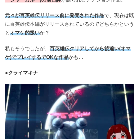
元々が百英雄伝リリース前に発売された作品
で、現在は既
に百英雄伝本編がリリースされているのでどちらかという
と
オマケ的扱い
か？
私もそうでしたが、
百英雄伝クリアしてから後追い(オマ
ケ)でプレイするでOKな作品
かも…
●クライマキナ