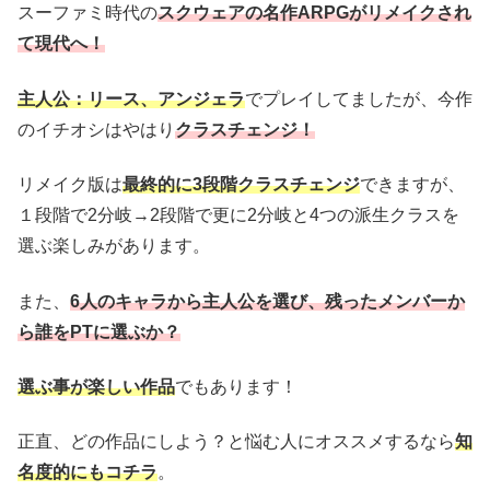
スーファミ時代の
スクウェアの名作ARPGがリメイクされ
て現代へ！
主人公：リース、アンジェラ
でプレイしてましたが、今作
のイチオシはやはり
クラスチェンジ！
リメイク版は
最終的に3段階クラスチェンジ
できますが、
１段階で2分岐→2段階で更に2分岐と4つの派生クラスを
選ぶ楽しみがあります。
また、
6人のキャラから主人公を選び、残ったメンバーか
ら誰をPTに選ぶか？
選ぶ事が楽しい作品
でもあります！
正直、どの作品にしよう？と悩む人にオススメするなら
知
名度的にもコチラ
。