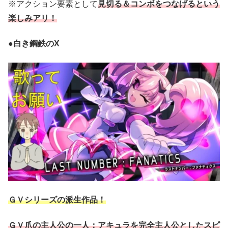
※アクション要素として
見切る＆コンボをつなげるという
楽しみアリ！
●白き鋼鉄のX
ＧＶシリーズの派生作品！
ＧＶ爪の主人公の一人：アキュラを完全主人公としたスピ