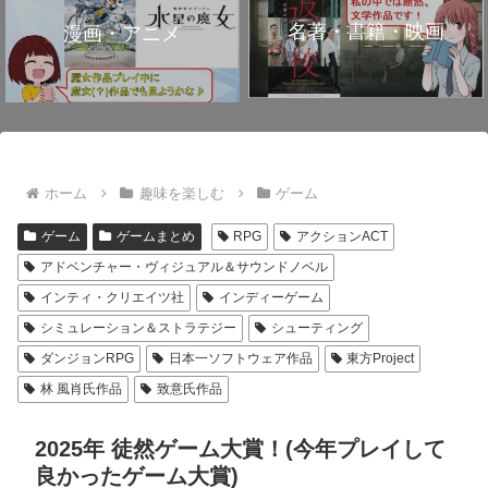
名著・書籍・映画
漫画・アニメ
ホーム
趣味を楽しむ
ゲーム
ゲーム
ゲームまとめ
RPG
アクションACT
アドベンチャー・ヴィジュアル＆サウンドノベル
インティ・クリエイツ社
インディーゲーム
シミュレーション＆ストラテジー
シューティング
ダンジョンRPG
日本一ソフトウェア作品
東方Project
林 風肖氏作品
致意氏作品
2025年 徒然ゲーム大賞！(今年プレイして
良かったゲーム大賞)