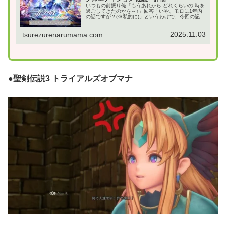
いつもの前振り俺「もうあれから どれくらいの 時を
過ごしてきたのかを～♪」回答「いや、モロに1年内
の話ですが？(※私的に)」というわけで、今回の記事
はライトノベル2Dアクション：蒼き雷霆ガンヴォル
ト トライアングルエディションSteam版で...
2025.11.03
tsurezurenarumama.com
●聖剣伝説3 トライアルズオブマナ