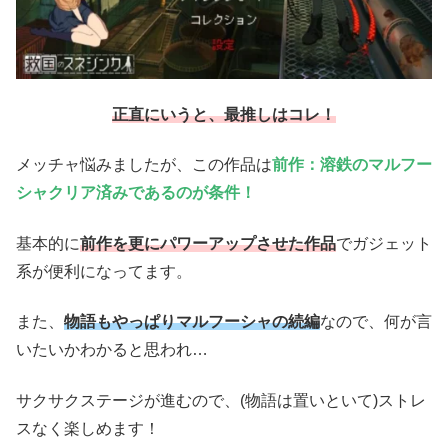
正直にいうと、最推しはコレ！
メッチャ悩みましたが、この作品は
前作：溶鉄のマルフー
シャクリア済みであるのが条件！
基本的に
前作を更にパワーアップさせた作品
でガジェット
系が便利になってます。
また、
物語もやっぱりマルフーシャの続編
なので、何が言
いたいかわかると思われ…
サクサクステージが進むので、(物語は置いといて)ストレ
スなく楽しめます！