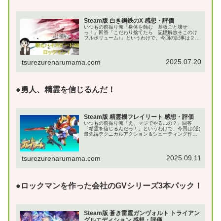
Steam版 白き鋼鉄のX 感想・評価
いつもの前振り俺「身体を蝕む 基板ごと壊せ
っ！」回答「こだわり捨てたら 記憶解放そこのけ
フルボリューム♪」というわけで、今回の記事は２D
アクション：白き鋼鉄のX(イクス) THE OUT OF
GUNVOLTです！さて、ガンヴォルトの名称が...
2025.07.20
tsurezurenarumama.com
●勇人、精霊を信じるんだ！
Steam版 精霊機フレイリート 感想・評価
いつもの前振り俺「え、マジでやる...の？」回答
「精霊を信じるんだっ！」というわけで、今回は(逆)
最先端テクニカルアクション＆シューティング作
品：精霊機フレイリート Steam版の記事だっ！な
お、今作の開発＆販売会社はインティ・クリエイツ
社...
2025.09.11
tsurezurenarumama.com
●ロックマンを作った会社のGVシリーズ3本パック！
Steam版 蒼き雷霆ガンヴォルト トライアン
グルエディション 感想・評価