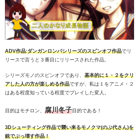
ADV作品:
ダンガンロンパシリーズのスピンオフ作品
でリ
リースで言うと３番目にリリースされた作品。
シリーズモノのスピンオフであり、
基本的に１・２をクリ
アした人の方が楽しめる作品
ですが、私は１をアニメ・２
はある程度知っている程度でプレイした変人。
腐川冬子
目的はモチロン、
目的である！
3Dシューティング作品で襲い来るモノクマ(のぶ代さん)を
銃でぶっ壊す作品！