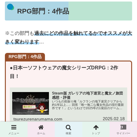
RPG部門：4作品
※この部門も
過去にどの作品を触れてるかでオススメが大
きく変わります
…
RPG部門：4作品
●日本一ソフトウェアの魔女シリーズDRPG：2作
目！
Steam版 ガレリアの地下迷宮と魔女ノ旅団
感想・評価
いつもの前振り俺「ルフランの地下迷宮クリアから
約1年以上...」回答「唯一無二な魔女作品の現行最新
作です！」というわけで2025年の1発目のゲーム記
事は、日本一ソフトウェアの名作DRPG：ガレリア
の地下迷宮と魔女ノ旅団です！実際にプレイ開始...
2025.02.18
tsurezurenarumama.com
メニュー
ホーム
検索
トップ
サイドバー
●
幻想水滸伝の精神的後継作品(本編)
！