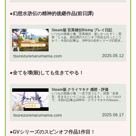
●幻想水滸伝の精神的後継作品(前日譚)
Steam版 百英雄伝Rising プレイ日記
いつもの前振り俺「百英雄伝、楽しかったぞ！」回
答「じゃあ、前日譚のスピンオフ作品も行っとこう
か？」今回の記事は、JRPGの名作シリーズ幻想水滸
伝の精神的後継作品：百英雄伝！その先行リリース
されたスピンオフ作品：百英雄伝Risingのプレイ日...
2025.05.12
tsurezurenarumama.com
●全てを壊(殺)しても生きてやる！
Steam版 クライマキナ 感想・評価
いつもの前振り俺「一言で言うと？」回答「全肯
定、生きるということは...はなまる！」というわけ
で、今回の記事はARPG：クライマキナのSteam版
です。クライの名前を冠するように、クライと言え
ば…流した涙の分だけ強くなるARPG:クライスタ...
2025.06.17
tsurezurenarumama.com
●GVシリーズのスピンオフ作品1作目！