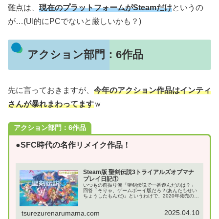
難点は、
現在のプラットフォームがSteamだけ
というの
が…(UI的にPCでないと厳しいかも？)
アクション部門：6作品
先に言っておきますが、
今年のアクション作品はインティ
さんが暴れまわってます
ｗ
アクション部門：6作品
●SFC時代の名作リメイク作品！
Steam版 聖剣伝説3トライアルズオブマナ
プレイ日記①
いつもの前振り俺「聖剣伝説で一番遊んだのは？」
回答「そりゃ、ゲームボーイ版だろ？(あんたもせい
ちょうしたもんだ)」というわけで、2020年発売の
ARPG：聖剣伝説3 TRIALS of MANAのSteam版プ
レイ日記です。なお、ずっとテイ...
2025.04.10
tsurezurenarumama.com