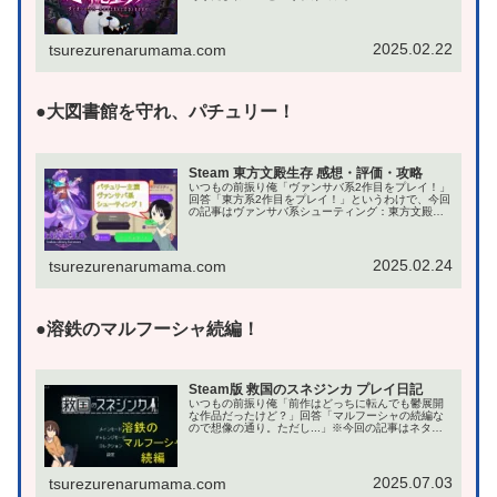
ーズの外伝的作品：絶対絶望少女の記事です。プレ
イ日記スタイルで書いてるので、結構適当な記事で
すので悪し...
2025.02.22
tsurezurenarumama.com
●大図書館を守れ、パチュリー！
Steam 東方文殿生存 感想・評価・攻略
いつもの前振り俺「ヴァンサバ系2作目をプレイ！」
回答「東方系2作目をプレイ！」というわけで、今回
の記事はヴァンサバ系シューティング：東方文殿生
存~Library Survivors~です！ヴァンサバ系ゲームの
プレイ予定で当初はストラグル・フ...
2025.02.24
tsurezurenarumama.com
●溶鉄のマルフーシャ続編！
Steam版 救国のスネジンカ プレイ日記
いつもの前振り俺「前作はどっちに転んでも鬱展開
な作品だったけど？」回答「マルフーシャの続編な
ので想像の通り。ただし...」※今回の記事はネタバ
レ多いので注意！というわけで、今回はSTG：救国
のスネジンカ Steam版のプレイ日記です。プレイ...
2025.07.03
tsurezurenarumama.com